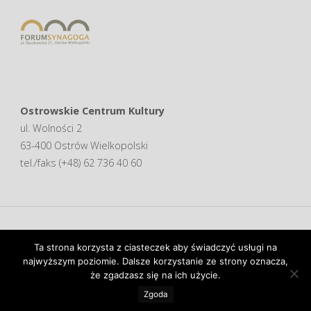
Ostrowskie Centrum Kultury
ul. Wolności 2
63-400 Ostrów Wielkopolski
tel./faks (+48) 62 736 40 60
Ta strona korzysta z ciasteczek aby świadczyć usługi na
najwyższym poziomie. Dalsze korzystanie ze strony oznacza,
Oparte na
Fluida
&
WordPress.
że zgadzasz się na ich użycie.
Zgoda